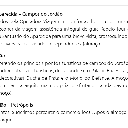
– Aparecida – Campos do Jordão
dos pela Operadora. Viagem em confortável ônibus de turi
correr da viagem assistência integral de guia Rabelo Tour 
 Santuário de Aparecida para uma breve visita, prosseguind
e livres para atividades independentes.
(almoço)
dão
orrendo os principais pontos turísticos de campos do Jordão
tadores atrativos turísticos, destacando-se o Palácio Boa Vis
 decorativas) Ducha de Prata e o Morro do Elefante. Almo
lembram a arquitetura européia, desfrutando ainda das ex
moço).
ão – Petrópolis
entes. Sugerimos percorrer o comércio local. Após o almoço 
arque.