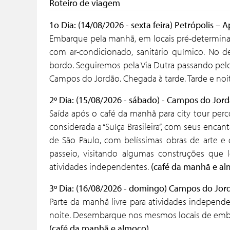
Roteiro de viagem
1o Dia: (14/08/2026 - sexta feira) Petrópolis 
Embarque pela manhã, em locais pré-determina
com ar-condicionado, sanitário químico. No de
bordo. Seguiremos pela Via Dutra passando pelo
Campos do Jordão. Chegada à tarde. Tarde e noit
2º Dia: (15/08/2026 - sábado) - Campos do Jor
Saída após o café da manhã para city tour perc
considerada a “Suíça Brasileira”, com seus encan
de São Paulo, com belíssimas obras de arte e
passeio, visitando algumas construções que 
atividades independentes.
(café da manhã e al
3º Dia: (16/08/2026 - domingo) Campos do Jord
Parte da manhã livre para atividades independ
noite. Desembarque nos mesmos locais de emb
(café da manhã e almoço)