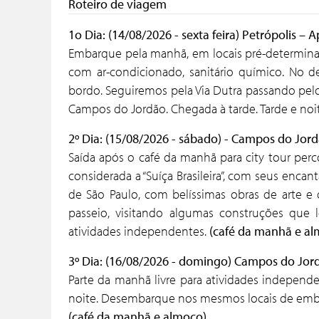
Roteiro de viagem
1o Dia: (14/08/2026 - sexta feira) Petrópolis 
Embarque pela manhã, em locais pré-determina
com ar-condicionado, sanitário químico. No de
bordo. Seguiremos pela Via Dutra passando pelo
Campos do Jordão. Chegada à tarde. Tarde e noit
2º Dia: (15/08/2026 - sábado) - Campos do Jor
Saída após o café da manhã para city tour perc
considerada a “Suíça Brasileira”, com seus encan
de São Paulo, com belíssimas obras de arte e
passeio, visitando algumas construções que 
atividades independentes.
(café da manhã e al
3º Dia: (16/08/2026 - domingo) Campos do Jord
Parte da manhã livre para atividades independ
noite. Desembarque nos mesmos locais de emb
(café da manhã e almoço)