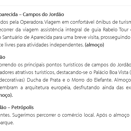
– Aparecida – Campos do Jordão
dos pela Operadora. Viagem em confortável ônibus de turi
correr da viagem assistência integral de guia Rabelo Tour 
 Santuário de Aparecida para uma breve visita, prosseguind
e livres para atividades independentes.
(almoço)
dão
orrendo os principais pontos turísticos de campos do Jordão
tadores atrativos turísticos, destacando-se o Palácio Boa Vis
 decorativas) Ducha de Prata e o Morro do Elefante. Almo
lembram a arquitetura européia, desfrutando ainda das ex
moço).
ão – Petrópolis
entes. Sugerimos percorrer o comércio local. Após o almoço 
arque.