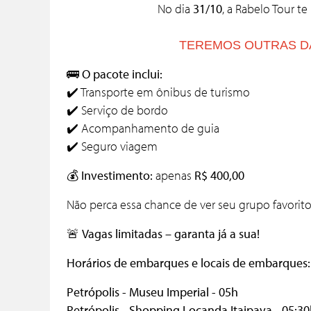
No dia
31/10
, a Rabelo Tour t
TEREMOS OUTRAS DA
🚌
O pacote inclui:
✔️ Transporte em ônibus de turismo
✔️ Serviço de bordo
✔️ Acompanhamento de guia
✔️ Seguro viagem
💰
Investimento:
apenas
R$ 400,00
Não perca essa chance de ver seu grupo favorito 
🚨
Vagas limitadas – garanta já a sua!
Horários de embarques e locais de embarques:
Petrópolis - Museu Imperial - 05h
Petrópolis - Shopping Locanda Itaipava - 05:3