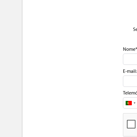
Se
Nome
E-mail:
Telemó
Portu
+351