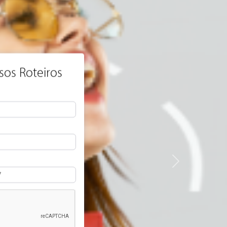
queira
 com Pensão Completa
Next