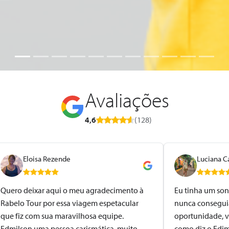
Avaliações
4,6
(128)
Eloisa Rezende
Luciana C
Quero deixar aqui o meu agradecimento à
Eu tinha um son
Rabelo Tour por essa viagem espetacular
nunca conseguia,
que fiz com sua maravilhosa equipe.
oportunidade, v
Edmilson uma pessoa carismática, muito
como diz o Edim