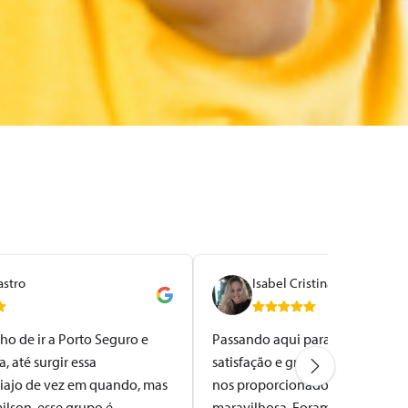
astro
Isabel Cristina
ho de ir a Porto Seguro e
Passando aqui para registrar a 
 até surgir essa
satisfação e gratidão a Rabelo To
iajo de vez em quando, mas
nos proporcionado uma viagem
ilson, esse grupo é
maravilhosa. Foram dias encant