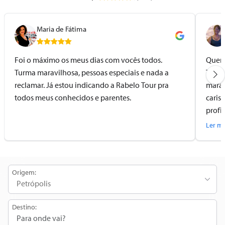
Maria de Fátima
Foi o máximo os meus dias com vocês todos.
Quero
Turma maravilhosa, pessoas especiais e nada a
Tour 
reclamar. Já estou indicando a Rabelo Tour pra
marav
todos meus conhecidos e parentes.
caris
profi
com c
Ler ma
motor
profi
Vocês
Origem:
Destino: