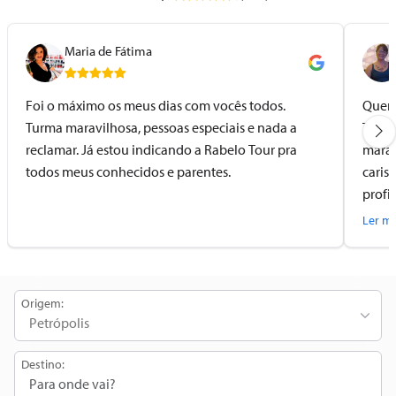
Maria de Fátima
Foi o máximo os meus dias com vocês todos.
Quero
Turma maravilhosa, pessoas especiais e nada a
Tour 
reclamar. Já estou indicando a Rabelo Tour pra
marav
todos meus conhecidos e parentes.
caris
profi
com c
Ler ma
motor
profi
Vocês
Origem:
Destino: